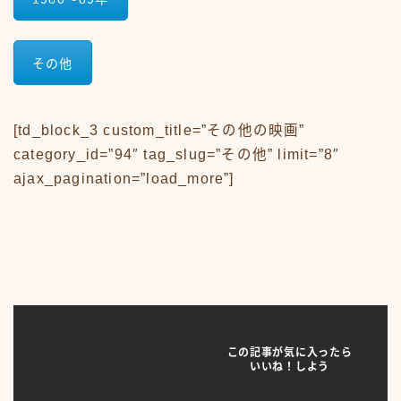
#15107 (タイトルなし)
#19455 (タイトルなし)
ABOUT
CM
その他
CM50-59
CM60-69
CM70-79
CM80-89
[td_block_3 custom_title=”その他の映画”
CMその他
category_id=”94″ tag_slug=”その他” limit=”8″
Contact
ajax_pagination=”load_more”]
google
Homepage – Big Slide
Homepage – Big Slide
Homepage – Blog
Homepage – Fashion
Homepage – Full Post Featured
Homepage – Infinite Scroll
Homepage – Loop
Homepage – Magazine
Homepage – Newsmag
Homepage – Newspaper
この記事が気に入ったら
Homepage – Sport
いいね！しよう
Homepage – Tech
Homepage – Video