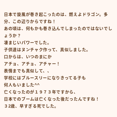
#15107 (タイトルなし)
#19455 (タイトルなし)
ABOUT
日本で旋風が巻き起こったのは、燃えよドラゴン。多
CM
分、この辺りからですね！
CM50-59
CM60-69
あの頃は、何もかも巻き込んでしまったのではないでし
CM70-79
ょうか？
CM80-89
凄まじいパワーでした。
CMその他
Contact
子供達はヌンチャク作って、真似しました。
google
口からは、いつのまにか
Homepage – Big Slide
Homepage – Big Slide
アチョ、アチョ、アチャー！
Homepage – Blog
表情までも真似して、、
Homepage – Fashion
Homepage – Full Post Featured
学校にはブルースリーになりきってる子も
Homepage – Infinite Scroll
何人もいました^^
Homepage – Loop
Homepage – Magazine
亡くなったのが１９７３年ですから、
Homepage – Newsmag
日本でのブームは亡くなった後だったんですね！
Homepage – Newspaper
Homepage – Sport
３2歳、早すぎる死でした。
Homepage – Tech
Homepage – Video