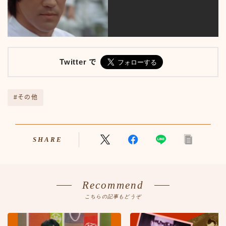
プライバシーポリシー
人気TOP100
人物
人物50-59
人物60-69
Twitter で
人物70-79
人物80-89
人物その他
#その他
仮ボタンテスト
伝説のアンプ広告
出来事
出来事50-59
SHARE
出来事60-69
出来事70-79
出来事80-89
Recommend
出来事その他
利用規約／特定商取引法に基づく表記
こちらの記事もどうぞ
動画
口臭対策製品best-choice