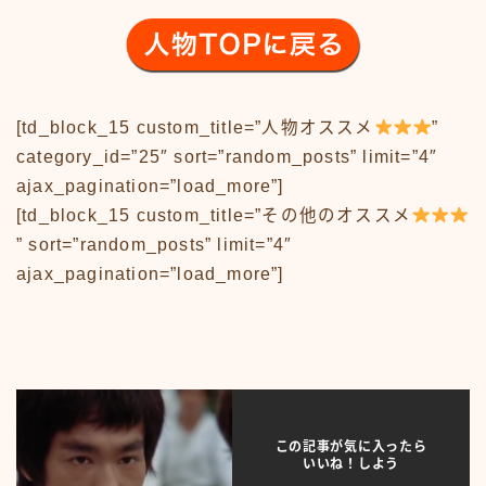
アニメ70-79
アニメ80-89
アニメその他
サンプルページ
[td_block_15 custom_title=”人物オススメ
”
テレビ番組
テレビ番組50-59
category_id=”25″ sort=”random_posts” limit=”4″
テレビ番組60-69
ajax_pagination=”load_more”]
テレビ番組70-79
[td_block_15 custom_title=”その他のオススメ
テレビ番組80-89
” sort=”random_posts” limit=”4″
デモプリセット記事 #1
ajax_pagination=”load_more”]
バイク
バイク50-59
バイク60-69
バイク70-79
バイク80-89
バイクその他
バーチャル【昭和レトロ博物館】
この記事が気に入ったら
いいね！しよう
プライバシーポリシー