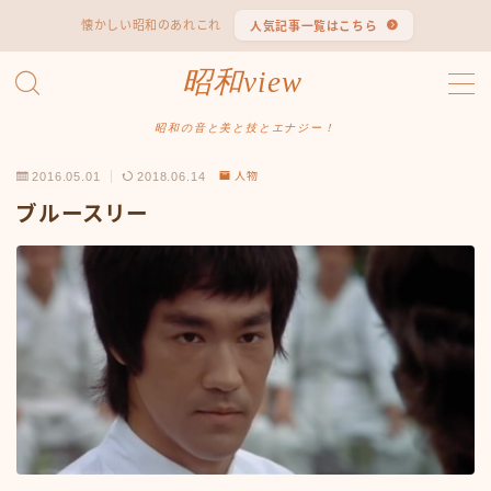
懐かしい昭和のあれこれ
人気記事一覧はこちら
MENU
昭和view
#1653 (タイトルなし)
#2062 (タイトルなし)
昭和の音と美と技とエナジー！
#295 (タイトルなし)
2016.05.01
2018.06.14
人物
#607 (タイトルなし)
#1118 (タイトルなし)
ブルースリー
#1121 (タイトルなし)
#3067 (タイトルなし)
#3568 (タイトルなし)
#4247 (タイトルなし)
#14723 (タイトルなし)
#14736 (タイトルなし)
#14772 (タイトルなし)
#14775 (タイトルなし)
#14862 (タイトルなし)
#14867 (タイトルなし)