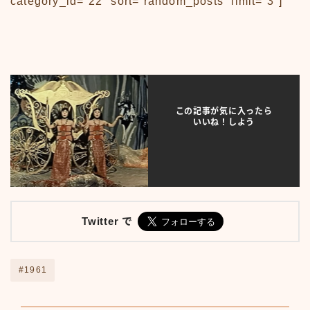
category_id=”22″ sort=”random_posts” limit=”3″]
News
sample
test
あの頃のいろいろ
あの頃のいろいろ50-59
あの頃のいろいろ60-69
あの頃のいろいろ70-79
あの頃のいろいろ80-89
この記事が気に入ったら
いいね！しよう
あの頃のいろいろその他
あの頃のいろいろ整備場所
あの頃のいろいろ整備場所
おもちゃ
おもちゃ50-59
おもちゃ60-69
Twitter で
おもちゃ70-79
おもちゃ80-89
おもちゃその他
#1961
アニメ
アニメ50-59
アニメ60-69