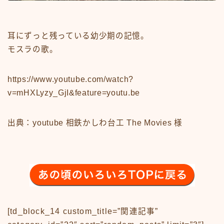
#15107 (タイトルなし)
#19455 (タイトルなし)
ABOUT
CM
耳にずっと残っている幼少期の記憶。
CM50-59
モスラの歌。
CM60-69
CM70-79
CM80-89
https://www.youtube.com/watch?
CMその他
Contact
v=mHXLyzy_GjI&feature=youtu.be
google
Homepage – Big Slide
Homepage – Big Slide
出典：youtube 相鉄かしわ台工 The Movies 様
Homepage – Blog
Homepage – Fashion
Homepage – Full Post Featured
Homepage – Infinite Scroll
Homepage – Loop
Homepage – Magazine
Homepage – Newsmag
Homepage – Newspaper
Homepage – Sport
Homepage – Tech
[td_block_14 custom_title=”関連記事”
Homepage – Video