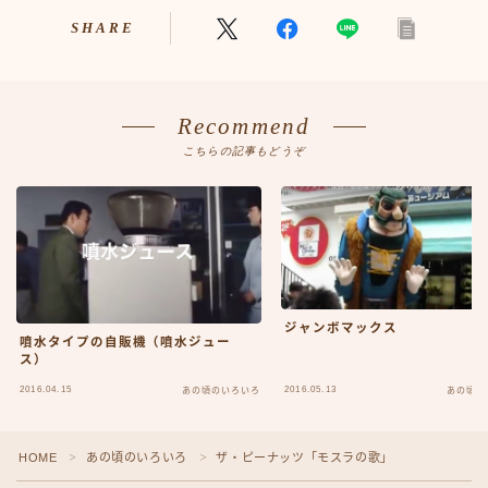
アニメ70-79
SHARE
アニメ80-89
アニメその他
サンプルページ
Recommend
テレビ番組
こちらの記事もどうぞ
テレビ番組50-59
テレビ番組60-69
テレビ番組70-79
テレビ番組80-89
デモプリセット記事 #1
バイク
バイク50-59
ジャンボマックス
バイク60-69
噴水タイプの自販機（噴水ジュー
ス）
バイク70-79
バイク80-89
2016.04.15
2016.05.13
あの頃のいろいろ
あの頃の
バイクその他
バーチャル【昭和レトロ博物館】
HOME
あの頃のいろいろ
ザ・ピーナッツ「モスラの歌」
＞
＞
プライバシーポリシー