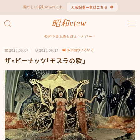
懐かしい昭和のあれこれ
人気記事一覧はこちら
MENU
昭和view
#1653 (タイトルなし)
#2062 (タイトルなし)
昭和の音と美と技とエナジー！
#295 (タイトルなし)
2016.05.07
2018.06.14
あの頃のいろいろ
#607 (タイトルなし)
#1118 (タイトルなし)
ザ・ピーナッツ「モスラの歌」
#1121 (タイトルなし)
#3067 (タイトルなし)
#3568 (タイトルなし)
#4247 (タイトルなし)
#14723 (タイトルなし)
#14736 (タイトルなし)
#14772 (タイトルなし)
#14775 (タイトルなし)
#14862 (タイトルなし)
#14867 (タイトルなし)