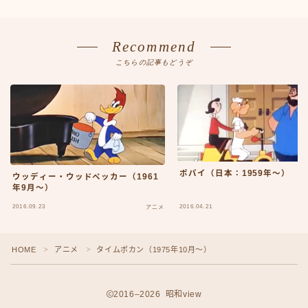
外車
外車50-59
外車60-69
Recommend
外車70-79
こちらの記事もどうぞ
外車80-89
外車その他
年代別検索
日本車
日本車50-59
日本車60-69
ポパイ（日本：1959年〜）
日本車70-79
ウッディー・ウッドペッカー（1961
年9月〜）
日本車80-89
日本車その他
2016.09.23
2016.04.21
アニメ
旧車TOP
映画
HOME
アニメ
タイムボカン（1975年10月〜）
＞
＞
映画50-59
映画60-69
映画70-79
2016–2026 昭和view
映画80-89