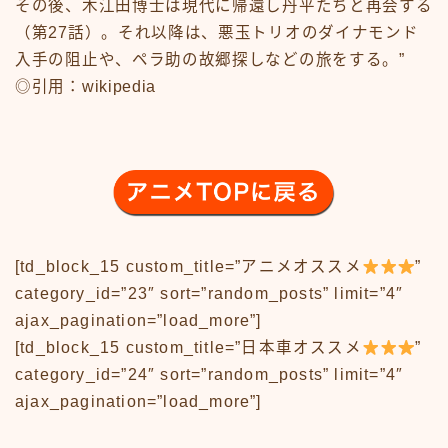
その後、木江田博士は現代に帰還し丹平たちと再会する
アニメ70-79
（第27話）。それ以降は、悪玉トリオのダイナモンド
アニメ80-89
入手の阻止や、ペラ助の故郷探しなどの旅をする。”
アニメその他
◎引用：wikipedia
サンプルページ
テレビ番組
テレビ番組50-59
テレビ番組60-69
テレビ番組70-79
テレビ番組80-89
デモプリセット記事 #1
バイク
[td_block_15 custom_title=”アニメオススメ
”
バイク50-59
category_id=”23″ sort=”random_posts” limit=”4″
バイク60-69
ajax_pagination=”load_more”]
バイク70-79
[td_block_15 custom_title=”日本車オススメ
”
バイク80-89
category_id=”24″ sort=”random_posts” limit=”4″
バイクその他
ajax_pagination=”load_more”]
バーチャル【昭和レトロ博物館】
プライバシーポリシー