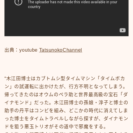
News
sample
test
あの頃のいろいろ
あの頃のいろいろ50-59
あの頃のいろいろ60-69
あの頃のいろいろ70-79
あの頃のいろいろ80-89
出典：youtube
TatsunokoChannel
あの頃のいろいろその他
あの頃のいろいろ整備場所
あの頃のいろいろ整備場所
おもちゃ
“木江田博士はカブトムシ型タイムマシン「タイムボカ
おもちゃ50-59
ン」の試運転に出かけたが、行方不明となってしまう。
おもちゃ60-69
帰ってきたのはオウムのペラ助と世界最高級の宝石「ダ
おもちゃ70-79
イナモンド」だった。木江田博士の孫娘・淳子と博士の
おもちゃ80-89
助手の丹平はコンビを組み、どこかの時代に消えてしま
おもちゃその他
った博士をタイムトラベルしながら探すが、ダイナモン
アニメ
アニメ50-59
ドを狙う悪玉トリオがその道中で邪魔をする。
アニメ60-69