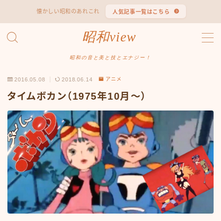
懐かしい昭和のあれこれ
人気記事一覧はこちら
MENU
昭和view
#1653 (タイトルなし)
#2062 (タイトルなし)
昭和の音と美と技とエナジー！
#295 (タイトルなし)
2016.05.08
2018.06.14
アニメ
#607 (タイトルなし)
#1118 (タイトルなし)
タイムボカン（1975年10月〜）
#1121 (タイトルなし)
#3067 (タイトルなし)
#3568 (タイトルなし)
#4247 (タイトルなし)
#14723 (タイトルなし)
#14736 (タイトルなし)
#14772 (タイトルなし)
#14775 (タイトルなし)
#14862 (タイトルなし)
#14867 (タイトルなし)