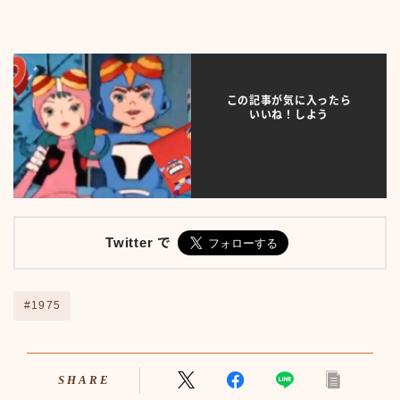
プライバシーポリシー
人気TOP100
人物
人物50-59
人物60-69
この記事が気に入ったら
人物70-79
いいね！しよう
人物80-89
人物その他
仮ボタンテスト
伝説のアンプ広告
出来事
Twitter で
出来事50-59
出来事60-69
出来事70-79
#1975
出来事80-89
出来事その他
利用規約／特定商取引法に基づく表記
動画
SHARE
口臭対策製品best-choice