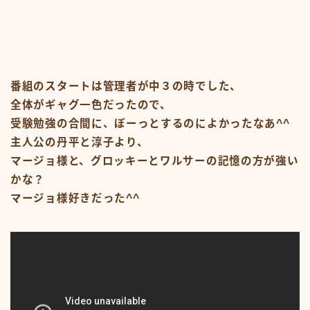
#15107 (タイトルなし)
#19455 (タイトルなし)
ABOUT
CM
CM50-59
CM60-69
CM70-79
番組のスタートは管理者が中３の時でした、
CM80-89
全体がギャグ一色だったので、
CMその他
受験勉強の合間に、ぼーっとするのによかったなあ^^
Contact
google
主人公の丹平と淳子より、
Homepage – Big Slide
マージョ様と、グロッキーとワルサーの記憶の方が強い
Homepage – Big Slide
Homepage – Blog
かな？
Homepage – Fashion
マージョ様好きだった^^
Homepage – Full Post Featured
Homepage – Infinite Scroll
Homepage – Loop
Homepage – Magazine
Homepage – Newsmag
Homepage – Newspaper
Homepage – Sport
Homepage – Tech
Homepage – Video