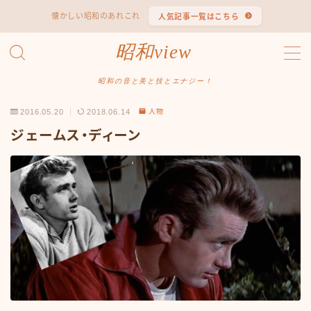
懐かしい昭和のあれこれ
人気記事一覧はこちら
MENU
昭和view
#1653 (タイトルなし)
#2062 (タイトルなし)
昭和の音と美と技とエナジー！
#295 (タイトルなし)
2016.05.20
2018.06.14
人物
#607 (タイトルなし)
#1118 (タイトルなし)
ジェームス・ディーン
#1121 (タイトルなし)
#3067 (タイトルなし)
#3568 (タイトルなし)
#4247 (タイトルなし)
#14723 (タイトルなし)
#14736 (タイトルなし)
#14772 (タイトルなし)
#14775 (タイトルなし)
#14862 (タイトルなし)
#14867 (タイトルなし)