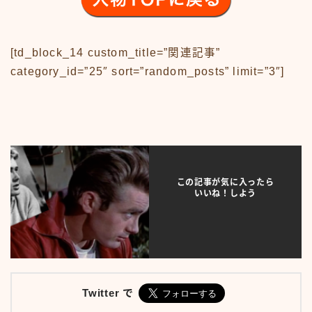
プライバシーポリシー
人気TOP100
人物
[td_block_14 custom_title=”関連記事”
人物50-59
category_id=”25″ sort=”random_posts” limit=”3″]
人物60-69
人物70-79
人物80-89
人物その他
仮ボタンテスト
伝説のアンプ広告
出来事
この記事が気に入ったら
出来事50-59
いいね！しよう
出来事60-69
出来事70-79
出来事80-89
出来事その他
利用規約／特定商取引法に基づく表記
動画
Twitter で
口臭対策製品best-choice