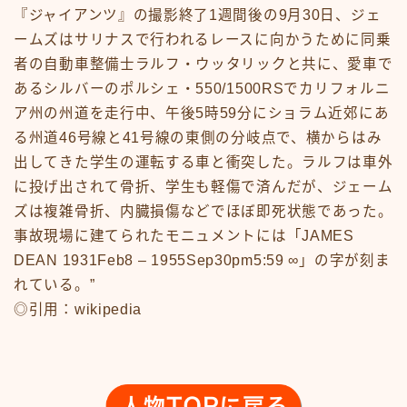
『ジャイアンツ』の撮影終了1週間後の9月30日、ジェ
アニメ70-79
ームズはサリナスで行われるレースに向かうために同乗
アニメ80-89
者の自動車整備士ラルフ・ウッタリックと共に、愛車で
アニメその他
サンプルページ
あるシルバーのポルシェ・550/1500RSでカリフォルニ
テレビ番組
ア州の州道を走行中、午後5時59分にショラム近郊にあ
テレビ番組50-59
る州道46号線と41号線の東側の分岐点で、横からはみ
テレビ番組60-69
出してきた学生の運転する車と衝突した。ラルフは車外
テレビ番組70-79
に投げ出されて骨折、学生も軽傷で済んだが、ジェーム
テレビ番組80-89
ズは複雑骨折、内臓損傷などでほぼ即死状態であった。
デモプリセット記事 #1
事故現場に建てられたモニュメントには「JAMES
バイク
DEAN 1931Feb8 – 1955Sep30pm5:59 ∞」の字が刻ま
バイク50-59
バイク60-69
れている。”
バイク70-79
◎引用：wikipedia
バイク80-89
バイクその他
バーチャル【昭和レトロ博物館】
プライバシーポリシー