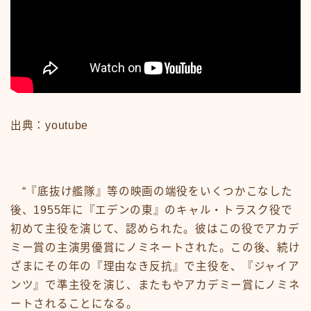
News
sample
test
あの頃のいろいろ
あの頃のいろいろ50-59
あの頃のいろいろ60-69
あの頃のいろいろ70-79
あの頃のいろいろ80-89
出典：youtube
あの頃のいろいろその他
あの頃のいろいろ整備場所
あの頃のいろいろ整備場所
おもちゃ
“『底抜け艦隊』等の映画の端役をいくつかこなした
おもちゃ50-59
後、1955年に『エデンの東』のキャル・トラスク役で
おもちゃ60-69
おもちゃ70-79
初めて主役を演じて、認められた。彼はこの役でアカデ
おもちゃ80-89
ミー賞の主演男優賞にノミネートされた。この後、続け
おもちゃその他
ざまにその年の『理由なき反抗』で主役を、『ジャイア
アニメ
ンツ』で準主役を演じ、またもやアカデミー賞にノミネ
アニメ50-59
ートされることになる。
アニメ60-69