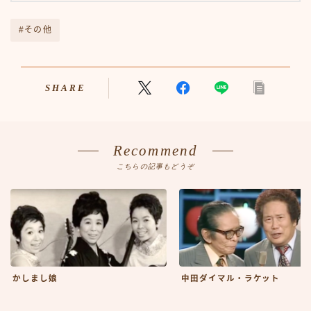
外車
外車50-59
#その他
外車60-69
外車70-79
外車80-89
SHARE
外車その他
年代別検索
日本車
日本車50-59
Recommend
日本車60-69
こちらの記事もどうぞ
日本車70-79
日本車80-89
日本車その他
旧車TOP
映画
映画50-59
映画60-69
かしまし娘
中田ダイマル・ラケット
映画70-79
映画80-89