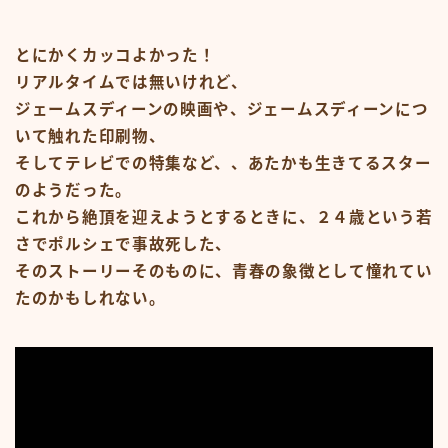
#15107 (タイトルなし)
#19455 (タイトルなし)
ABOUT
とにかくカッコよかった！
CM
リアルタイムでは無いけれど、
CM50-59
CM60-69
ジェームスディーンの映画や、ジェームスディーンにつ
CM70-79
いて触れた印刷物、
CM80-89
そしてテレビでの特集など、、あたかも生きてるスター
CMその他
Contact
のようだった。
google
これから絶頂を迎えようとするときに、２４歳という若
Homepage – Big Slide
Homepage – Big Slide
さでポルシェで事故死した、
Homepage – Blog
そのストーリーそのものに、青春の象徴として憧れてい
Homepage – Fashion
Homepage – Full Post Featured
たのかもしれない。
Homepage – Infinite Scroll
Homepage – Loop
Homepage – Magazine
Homepage – Newsmag
Homepage – Newspaper
Homepage – Sport
Homepage – Tech
Homepage – Video