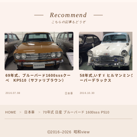
プライバシーポリシー
人気TOP100
Recommend
人物
こちらの記事もどうぞ
人物50-59
人物60-69
人物70-79
人物80-89
人物その他
仮ボタンテスト
伝説のアンプ広告
出来事
69年式、ブルーバード1600sssクー
58年式,いすゞ ヒルマンミンクス
ペ KP510（サファリブラウン）
ーパーデラックス
出来事50-59
出来事60-69
2016.07.08
2016.10.30
日本車
出来事70-79
出来事80-89
出来事その他
HOME
日本車
70年式 日産 ブルーバード 1600sss P510
＞
＞
利用規約／特定商取引法に基づく表記
動画
2016–2026 昭和view
口臭対策製品best-choice