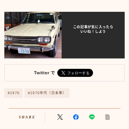
アニメ70-79
アニメ80-89
アニメその他
この記事が気に入ったら
サンプルページ
いいね！しよう
テレビ番組
テレビ番組50-59
テレビ番組60-69
テレビ番組70-79
テレビ番組80-89
デモプリセット記事 #1
Twitter で
バイク
バイク50-59
バイク60-69
#1970
#1970年代（日本車）
バイク70-79
バイク80-89
バイクその他
SHARE
バーチャル【昭和レトロ博物館】
プライバシーポリシー