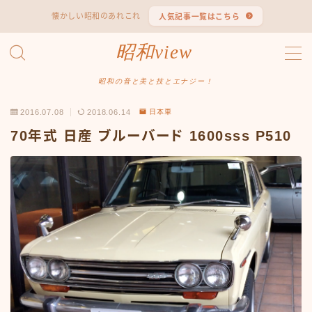
懐かしい昭和のあれこれ
人気記事一覧はこちら
MENU
昭和view
#1653 (タイトルなし)
#2062 (タイトルなし)
昭和の音と美と技とエナジー！
#295 (タイトルなし)
2016.07.08
2018.06.14
日本車
#607 (タイトルなし)
#1118 (タイトルなし)
70年式 日産 ブルーバード 1600sss P510
#1121 (タイトルなし)
#3067 (タイトルなし)
#3568 (タイトルなし)
#4247 (タイトルなし)
#14723 (タイトルなし)
#14736 (タイトルなし)
#14772 (タイトルなし)
#14775 (タイトルなし)
#14862 (タイトルなし)
#14867 (タイトルなし)