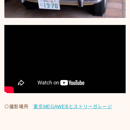
#15107 (タイトルなし)
#19455 (タイトルなし)
ABOUT
CM
CM50-59
CM60-69
CM70-79
CM80-89
CMその他
Contact
google
Homepage – Big Slide
Homepage – Big Slide
Homepage – Blog
Homepage – Fashion
Homepage – Full Post Featured
Homepage – Infinite Scroll
Homepage – Loop
Homepage – Magazine
Homepage – Newsmag
◎撮影場所
東京MEGAWEBヒストリーガレージ
Homepage – Newspaper
Homepage – Sport
Homepage – Tech
Homepage – Video