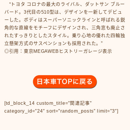
News
“トヨタ コロナの最大のライバル、ダットサン ブルー
sample
test
バード。3代目の510型は、デザインを一新してデビュ
あの頃のいろいろ
ーした。ボディはスーパーソニックラインと呼ばれる鋭
あの頃のいろいろ50-59
角的な直線をモチーフにデザインされ、三角窓も廃止さ
あの頃のいろいろ60-69
れたすっきりとしたスタイル。乗り心地の優れた四輪独
あの頃のいろいろ70-79
立懸架方式のサスペンションも採用された。”
あの頃のいろいろ80-89
◎引用：東京MEGAWEBヒストリーガレージ表示
あの頃のいろいろその他
あの頃のいろいろ整備場所
あの頃のいろいろ整備場所
おもちゃ
おもちゃ50-59
おもちゃ60-69
おもちゃ70-79
おもちゃ80-89
[td_block_14 custom_title=”関連記事”
おもちゃその他
category_id=”24″ sort=”random_posts” limit=”3″]
アニメ
アニメ50-59
アニメ60-69