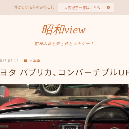
懐かしい昭和のあれこれ
人気記事一覧はこちら
昭和view
昭和の音と美と技とエナジー！
018.06.14
日本車
トヨタ パブリカ、コンバーチブルUP