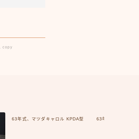
 copy
63年式、マツダキャロル KPDA型
63年式、ダイハツ 