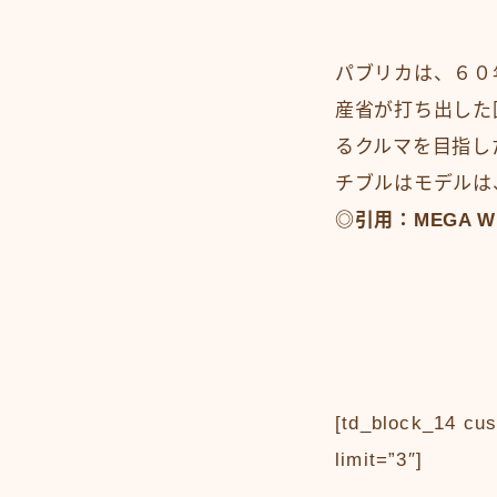
パブリカは、６０
産省が打ち出した
るクルマを目指し
チブルはモデルは
◎引用：MEGA 
[td_block_14 cu
limit=”3″]