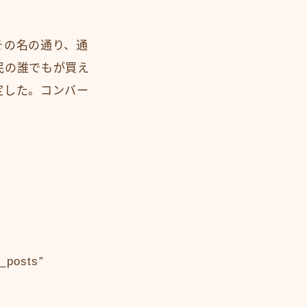
その名の通り、通
民の誰でもが買え
定した。コンバー
。
_posts”