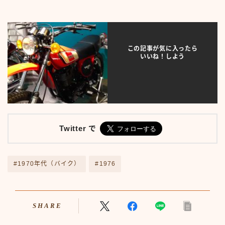
プライバシーポリシー
人気TOP100
人物
人物50-59
この記事が気に入ったら
人物60-69
いいね！しよう
人物70-79
人物80-89
人物その他
仮ボタンテスト
伝説のアンプ広告
出来事
Twitter で
出来事50-59
出来事60-69
出来事70-79
#1970年代（バイク）
#1976
出来事80-89
出来事その他
利用規約／特定商取引法に基づく表記
SHARE
動画
口臭対策製品best-choice