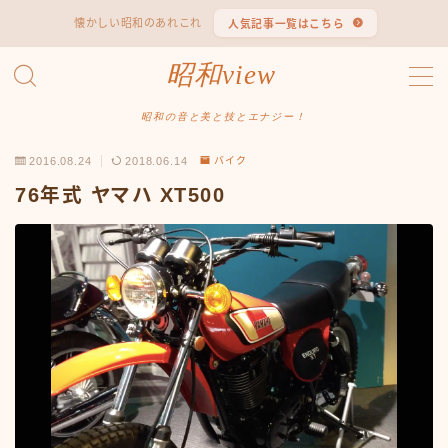
懐かしい昭和のあれこれ
人気記事一覧はこちら
MENU
昭和view
#1653 (タイトルなし)
#2062 (タイトルなし)
昭和の音と美と技とエナジー！
#295 (タイトルなし)
2016.08.24
2018.06.14
バイク
#607 (タイトルなし)
#1118 (タイトルなし)
76年式 ヤマハ XT500
#1121 (タイトルなし)
#3067 (タイトルなし)
#3568 (タイトルなし)
#4247 (タイトルなし)
#14723 (タイトルなし)
#14736 (タイトルなし)
#14772 (タイトルなし)
#14775 (タイトルなし)
#14862 (タイトルなし)
#14867 (タイトルなし)