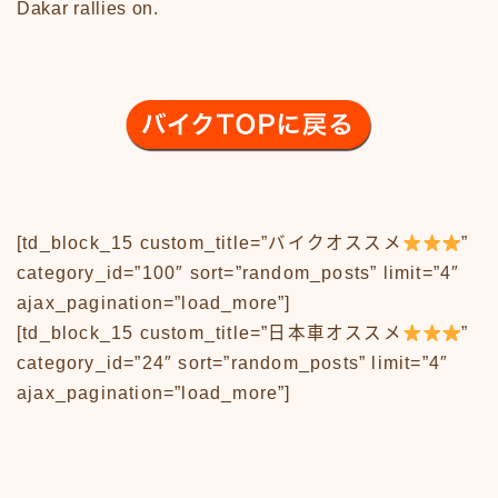
Dakar rallies on.
アニメ70-79
アニメ80-89
アニメその他
サンプルページ
テレビ番組
テレビ番組50-59
テレビ番組60-69
テレビ番組70-79
テレビ番組80-89
[td_block_15 custom_title=”バイクオススメ
”
デモプリセット記事 #1
category_id=”100″ sort=”random_posts” limit=”4″
バイク
ajax_pagination=”load_more”]
バイク50-59
[td_block_15 custom_title=”日本車オススメ
”
バイク60-69
category_id=”24″ sort=”random_posts” limit=”4″
バイク70-79
ajax_pagination=”load_more”]
バイク80-89
バイクその他
バーチャル【昭和レトロ博物館】
プライバシーポリシー