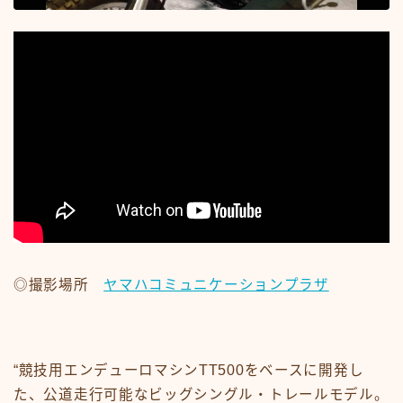
#15107 (タイトルなし)
#19455 (タイトルなし)
ABOUT
CM
CM50-59
CM60-69
CM70-79
CM80-89
CMその他
Contact
google
Homepage – Big Slide
Homepage – Big Slide
Homepage – Blog
Homepage – Fashion
Homepage – Full Post Featured
Homepage – Infinite Scroll
◎撮影場所
ヤマハコミュニケーションプラザ
Homepage – Loop
Homepage – Magazine
Homepage – Newsmag
Homepage – Newspaper
Homepage – Sport
“競技用エンデューロマシンTT500をベースに開発し
Homepage – Tech
Homepage – Video
た、公道走行可能なビッグシングル・トレールモデル。