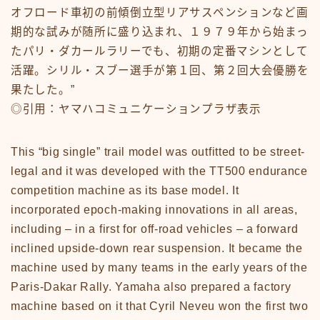
News
オフロード車初の前傾倒立型リアサスペンションなど画
sample
test
期的な試みが随所に盛り込まれ、１９７９年から始まっ
あの頃のいろいろ
たパリ・ダカールラリーでも、初期の定番マシンとして
あの頃のいろいろ50-59
活躍。シリル・スブー選手が第１回、第２回大会優勝を
あの頃のいろいろ60-69
果たした。”
あの頃のいろいろ70-79
◎引用：ヤマハコミュニケーションプラザ表示
あの頃のいろいろ80-89
あの頃のいろいろその他
あの頃のいろいろ整備場所
This “big single” trail model was outfitted to be street-
あの頃のいろいろ整備場所
legal and it was developed with the TT500 endurance
おもちゃ
competition machine as its base model. It
おもちゃ50-59
incorporated epoch-making innovations in all areas,
おもちゃ60-69
including – in a first for off-road vehicles – a forward
おもちゃ70-79
inclined upside-down rear suspension. It became the
おもちゃ80-89
machine used by many teams in the early years of the
おもちゃその他
アニメ
Paris-Dakar Rally. Yamaha also prepared a factory
アニメ50-59
machine based on it that Cyril Neveu won the first two
アニメ60-69