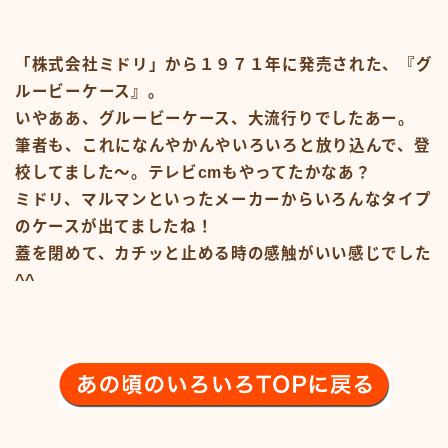
#15107 (タイトルなし)
#19455 (タイトルなし)
ABOUT
「株式会社ミドリ」から１９７１年に発売された、『グ
CM
CM50-59
ルービーケース』。
CM60-69
いやああ、グルービーケース、大流行りでしたあー。
CM70-79
CM80-89
筆者も、これになんやかんやいろいろと放り込んで、登
CMその他
校してました〜。テレビcmもやってたかなあ？
Contact
ミドリ、マルマンといったメーカーからいろんなタイプ
google
Homepage – Big Slide
のケースが出てましたね！
Homepage – Big Slide
蓋を閉めて、カチッと止める時の感触がいい感じでした
Homepage – Blog
Homepage – Fashion
^^
Homepage – Full Post Featured
Homepage – Infinite Scroll
Homepage – Loop
Homepage – Magazine
Homepage – Newsmag
Homepage – Newspaper
Homepage – Sport
Homepage – Tech
Homepage – Video