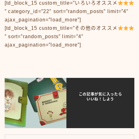
News
[td_block_15 custom_title=”いろいろオススメ
sample
” category_id=”22″ sort=”random_posts” limit=”4″
test
あの頃のいろいろ
ajax_pagination=”load_more”]
あの頃のいろいろ50-59
[td_block_15 custom_title=”その他のオススメ
あの頃のいろいろ60-69
” sort=”random_posts” limit=”4″
あの頃のいろいろ70-79
ajax_pagination=”load_more”]
あの頃のいろいろ80-89
あの頃のいろいろその他
あの頃のいろいろ整備場所
あの頃のいろいろ整備場所
おもちゃ
おもちゃ50-59
おもちゃ60-69
この記事が気に入ったら
いいね！しよう
おもちゃ70-79
おもちゃ80-89
おもちゃその他
アニメ
アニメ50-59
アニメ60-69