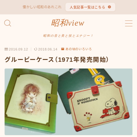
懐かしい昭和のあれこれ
人気記事一覧はこちら
MENU
昭和view
#1653 (タイトルなし)
#2062 (タイトルなし)
昭和の音と美と技とエナジー！
#295 (タイトルなし)
2016.09.12
2018.06.14
あの頃のいろいろ
#607 (タイトルなし)
#1118 (タイトルなし)
グルービーケース（1971年発売開始）
#1121 (タイトルなし)
#3067 (タイトルなし)
#3568 (タイトルなし)
#4247 (タイトルなし)
#14723 (タイトルなし)
#14736 (タイトルなし)
#14772 (タイトルなし)
#14775 (タイトルなし)
#14862 (タイトルなし)
#14867 (タイトルなし)