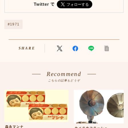
Twitter で
アニメ70-79
アニメ80-89
アニメその他
#1971
サンプルページ
テレビ番組
テレビ番組50-59
テレビ番組60-69
SHARE
テレビ番組70-79
テレビ番組80-89
デモプリセット記事 #1
Recommend
バイク
こちらの記事もどうぞ
バイク50-59
バイク60-69
バイク70-79
バイク80-89
バイクその他
バーチャル【昭和レトロ博物館】
プライバシーポリシー
森永マンナ