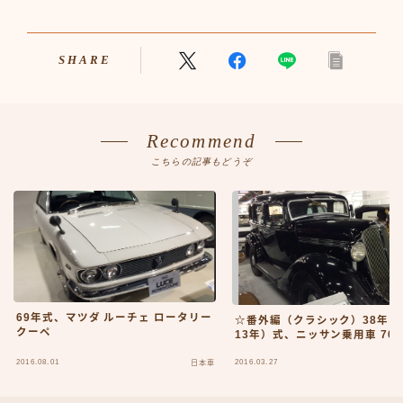
アニメ70-79
アニメ80-89
SHARE
アニメその他
サンプルページ
テレビ番組
テレビ番組50-59
Recommend
テレビ番組60-69
こちらの記事もどうぞ
テレビ番組70-79
テレビ番組80-89
デモプリセット記事 #1
バイク
バイク50-59
バイク60-69
バイク70-79
69年式、マツダ ルーチェ ロータリー
☆番外編（クラシック）38年（
バイク80-89
クーペ
13年）式、ニッサン乗用車 70
バイクその他
2016.08.01
2016.03.27
バーチャル【昭和レトロ博物館】
日本車
プライバシーポリシー