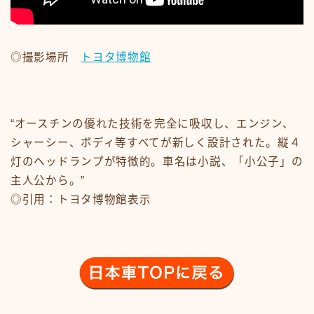
#15107 (タイトルなし)
#19455 (タイトルなし)
ABOUT
CM
◎撮影場所
トヨタ博物館
CM50-59
CM60-69
CM70-79
CM80-89
CMその他
“オースチンの優れた技術を完全に吸収し、エンジン、
Contact
google
シャーシー、ボディ等すべてが新しく設計された。縦４
Homepage – Big Slide
灯のヘッドランプが特徴的。車名は小説、「小公子」の
Homepage – Big Slide
Homepage – Blog
主人公から。”
Homepage – Fashion
◎引用：トヨタ博物館表示
Homepage – Full Post Featured
Homepage – Infinite Scroll
Homepage – Loop
Homepage – Magazine
Homepage – Newsmag
Homepage – Newspaper
Homepage – Sport
Homepage – Tech
Homepage – Video