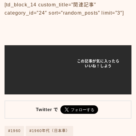
News
[td_block_14 custom_title=”関連記事”
sample
test
category_id=”24″ sort=”random_posts” limit=”3″]
あの頃のいろいろ
あの頃のいろいろ50-59
あの頃のいろいろ60-69
あの頃のいろいろ70-79
あの頃のいろいろ80-89
あの頃のいろいろその他
この記事が気に入ったら
あの頃のいろいろ整備場所
いいね！しよう
あの頃のいろいろ整備場所
おもちゃ
おもちゃ50-59
おもちゃ60-69
おもちゃ70-79
おもちゃ80-89
Twitter で
おもちゃその他
アニメ
アニメ50-59
#1960
#1960年代（日本車）
アニメ60-69