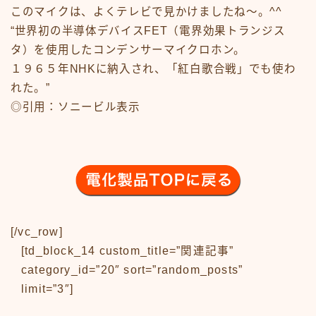
News
このマイクは、よくテレビで見かけましたね〜。^^
sample
test
“世界初の半導体デバイスFET（電界効果トランジス
あの頃のいろいろ
タ）を使用したコンデンサーマイクロホン。
あの頃のいろいろ50-59
１９６５年NHKに納入され、「紅白歌合戦」でも使わ
あの頃のいろいろ60-69
れた。”
あの頃のいろいろ70-79
◎引用：ソニービル表示
あの頃のいろいろ80-89
あの頃のいろいろその他
あの頃のいろいろ整備場所
あの頃のいろいろ整備場所
おもちゃ
おもちゃ50-59
おもちゃ60-69
おもちゃ70-79
[/vc_row]
おもちゃ80-89
[td_block_14 custom_title=”関連記事”
おもちゃその他
category_id=”20″ sort=”random_posts”
アニメ
limit=”3″]
アニメ50-59
アニメ60-69