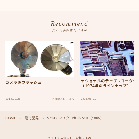
プライバシーポリシー
人気TOP100
人物
Recommend
人物50-59
こちらの記事もどうぞ
人物60-69
人物70-79
人物80-89
人物その他
仮ボタンテスト
伝説のアンプ広告
出来事
ナショナルのテープレコーダー
カメラのフラッシュ
出来事50-59
（1974年のラインナップ）
出来事60-69
出来事70-79
2016.10.28
2016.08.01
あの頃のいろいろ
出来事80-89
出来事その他
HOME
電化製品
SONY マイクロホンC-38（1965）
＞
＞
利用規約／特定商取引法に基づく表記
動画
口臭対策製品best-choice
2016–2026 昭和view