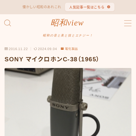
懐かしい昭和のあれこれ
人気記事一覧はこちら
MENU
昭和view
#1653 (タイトルなし)
#2062 (タイトルなし)
昭和の音と美と技とエナジー！
#295 (タイトルなし)
2016.11.22
2024.09.04
電化製品
#607 (タイトルなし)
#1118 (タイトルなし)
SONY マイクロホンC-38（1965）
#1121 (タイトルなし)
#3067 (タイトルなし)
#3568 (タイトルなし)
#4247 (タイトルなし)
#14723 (タイトルなし)
#14736 (タイトルなし)
#14772 (タイトルなし)
#14775 (タイトルなし)
#14862 (タイトルなし)
#14867 (タイトルなし)