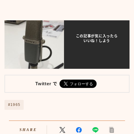
アニメ70-79
アニメ80-89
アニメその他
サンプルページ
テレビ番組
この記事が気に入ったら
いいね！しよう
テレビ番組50-59
テレビ番組60-69
テレビ番組70-79
テレビ番組80-89
デモプリセット記事 #1
バイク
Twitter で
バイク50-59
バイク60-69
バイク70-79
#1965
バイク80-89
バイクその他
バーチャル【昭和レトロ博物館】
プライバシーポリシー
SHARE