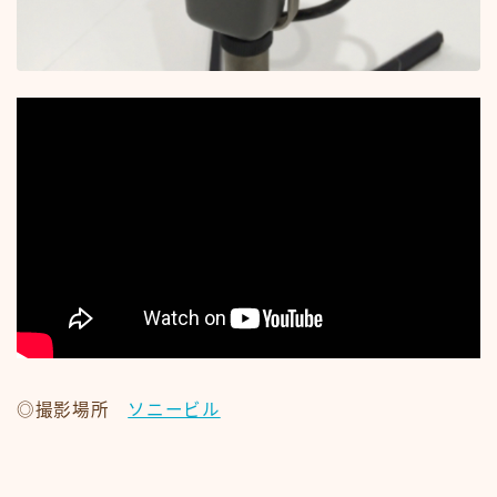
#15107 (タイトルなし)
#19455 (タイトルなし)
ABOUT
CM
CM50-59
CM60-69
CM70-79
CM80-89
CMその他
Contact
google
Homepage – Big Slide
Homepage – Big Slide
Homepage – Blog
Homepage – Fashion
Homepage – Full Post Featured
Homepage – Infinite Scroll
Homepage – Loop
Homepage – Magazine
Homepage – Newsmag
◎撮影場所
ソニービル
Homepage – Newspaper
Homepage – Sport
Homepage – Tech
Homepage – Video