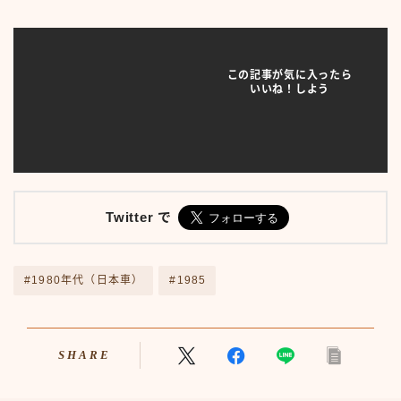
アニメ70-79
アニメ80-89
アニメその他
この記事が気に入ったら
サンプルページ
いいね！しよう
テレビ番組
テレビ番組50-59
テレビ番組60-69
テレビ番組70-79
テレビ番組80-89
デモプリセット記事 #1
Twitter で
バイク
バイク50-59
バイク60-69
#1980年代（日本車）
#1985
バイク70-79
バイク80-89
バイクその他
SHARE
バーチャル【昭和レトロ博物館】
プライバシーポリシー