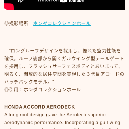
#15107 (タイトルなし)
#19455 (タイトルなし)
ABOUT
CM
◎撮影場所
ホンダコレクションホール
CM50-59
CM60-69
CM70-79
CM80-89
CMその他
“ロングルーフデザインを採用し、優れた空力性能を
Contact
google
確保。ルーフ後部から開くガルウイング型テールゲート
Homepage – Big Slide
を採用し、フラッシュサーフェスボディとあいまって、
Homepage – Big Slide
Homepage – Blog
明るく、開放的な居住空間を実現した３代目アコードの
Homepage – Fashion
ハッチバックモデル。”
Homepage – Full Post Featured
Homepage – Infinite Scroll
◎引用：ホンダコレクションホール
Homepage – Loop
Homepage – Magazine
Homepage – Newsmag
HONDA ACCORD AERODECK
Homepage – Newspaper
Homepage – Sport
A long roof design gave the Aerotech superior
Homepage – Tech
aerodynamic performance. Incorporating a gull-wing
Homepage – Video