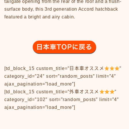
News
tailgate opening from the rear of the roof and a flush-
sample
surface body, this 3rd generation Accord hatchback
test
featured a bright and airy cabin.
あの頃のいろいろ
あの頃のいろいろ50-59
あの頃のいろいろ60-69
あの頃のいろいろ70-79
あの頃のいろいろ80-89
あの頃のいろいろその他
あの頃のいろいろ整備場所
あの頃のいろいろ整備場所
[td_block_15 custom_title=”日本車オススメ
”
おもちゃ
category_id=”24″ sort=”random_posts” limit=”4″
おもちゃ50-59
ajax_pagination=”load_more”]
おもちゃ60-69
[td_block_15 custom_title=”外車オススメ
”
おもちゃ70-79
category_id=”102″ sort=”random_posts” limit=”4″
おもちゃ80-89
ajax_pagination=”load_more”]
おもちゃその他
アニメ
アニメ50-59
アニメ60-69