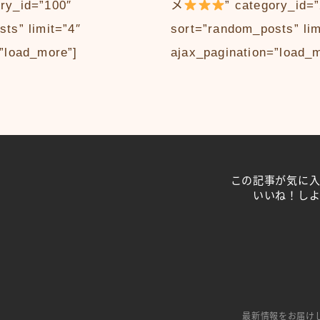
ory_id=”100″
メ
” category_id=
ts” limit=”4″
sort=”random_posts” lim
”load_more”]
ajax_pagination=”load_
この記事が気に
いいね！し
最新情報をお届け