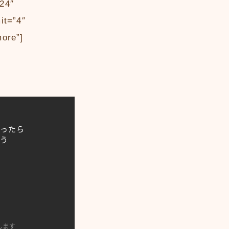
”24″
it=”4″
more”]
入ったら
よう
します