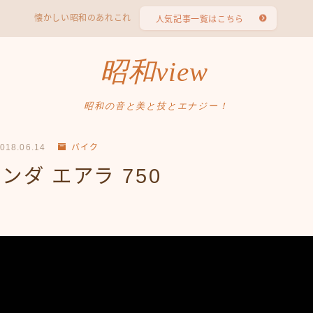
懐かしい昭和のあれこれ
人気記事一覧はこちら
昭和view
昭和の音と美と技とエナジー！
018.06.14
バイク
ンダ エアラ 750