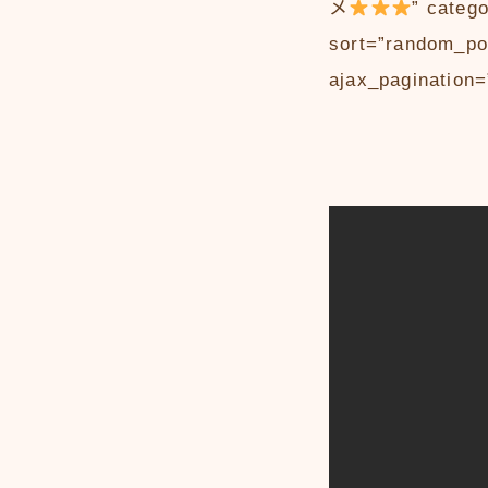
メ
” categ
sort=”random_pos
ajax_pagination=