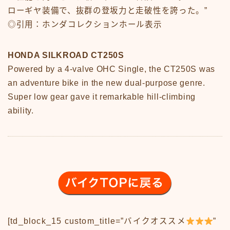
News
ローギヤ装備で、抜群の登坂力と走破性を誇った。”
sample
test
◎引用：ホンダコレクションホール表示
あの頃のいろいろ
あの頃のいろいろ50-59
HONDA SILKROAD CT250S
あの頃のいろいろ60-69
Powered by a 4-valve OHC Single, the CT250S was
あの頃のいろいろ70-79
あの頃のいろいろ80-89
an adventure bike in the new dual-purpose genre.
あの頃のいろいろその他
Super low gear gave it remarkable hill-climbing
あの頃のいろいろ整備場所
ability.
あの頃のいろいろ整備場所
おもちゃ
おもちゃ50-59
おもちゃ60-69
おもちゃ70-79
おもちゃ80-89
おもちゃその他
アニメ
アニメ50-59
[td_block_15 custom_title=”バイクオススメ
”
アニメ60-69