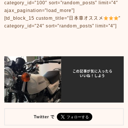
category_id=”100″ sort=”random_posts” limit=”4″
アニメ70-79
ajax_pagination=”load_more”]
アニメ80-89
[td_block_15 custom_title=”日本車オススメ
”
アニメその他
category_id=”24″ sort=”random_posts” limit=”4″]
サンプルページ
テレビ番組
テレビ番組50-59
テレビ番組60-69
テレビ番組70-79
テレビ番組80-89
デモプリセット記事 #1
この記事が気に入ったら
バイク
いいね！しよう
バイク50-59
バイク60-69
バイク70-79
バイク80-89
バイクその他
バーチャル【昭和レトロ博物館】
Twitter で
プライバシーポリシー