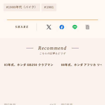
プライバシーポリシー
人気TOP100
#1980年代（バイク）
#1981
人物
人物50-59
人物60-69
SHARE
人物70-79
人物80-89
人物その他
仮ボタンテスト
Recommend
伝説のアンプ広告
こちらの記事もどうぞ
出来事
出来事50-59
83年式、ホンダ GB250 クラブマン
88年式、ホンダ アフリカ ツイ
出来事60-69
出来事70-79
出来事80-89
出来事その他
利用規約／特定商取引法に基づく表記
動画
口臭対策製品best-choice
2017.04.03
2017.02.05
バイク