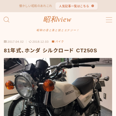
懐かしい昭和のあれこれ
人気記事一覧はこちら
MENU
昭和view
#1653 (タイトルなし)
#2062 (タイトルなし)
昭和の音と美と技とエナジー！
#295 (タイトルなし)
2017.04.02
2018.12.03
バイク
#607 (タイトルなし)
#1118 (タイトルなし)
81年式、ホンダ シルクロード CT250S
#1121 (タイトルなし)
#3067 (タイトルなし)
#3568 (タイトルなし)
#4247 (タイトルなし)
#14723 (タイトルなし)
#14736 (タイトルなし)
#14772 (タイトルなし)
#14775 (タイトルなし)
#14862 (タイトルなし)
#14867 (タイトルなし)