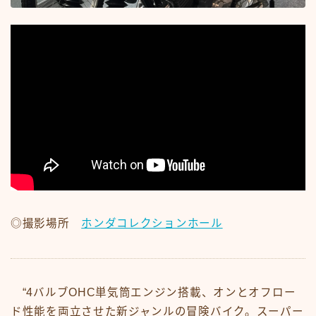
#15107 (タイトルなし)
#19455 (タイトルなし)
ABOUT
CM
CM50-59
CM60-69
CM70-79
CM80-89
CMその他
Contact
google
Homepage – Big Slide
Homepage – Big Slide
Homepage – Blog
Homepage – Fashion
Homepage – Full Post Featured
Homepage – Infinite Scroll
◎撮影場所
ホンダコレクションホール
Homepage – Loop
Homepage – Magazine
Homepage – Newsmag
Homepage – Newspaper
Homepage – Sport
“4バルブOHC単気筒エンジン搭載、オンとオフロー
Homepage – Tech
Homepage – Video
ド性能を両立させた新ジャンルの冒険バイク。スーパー