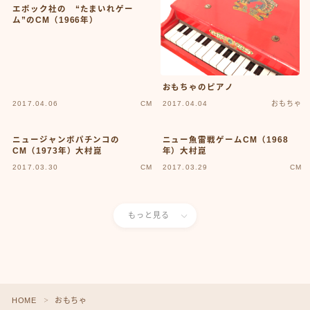
News
エポック社の “たまいれゲー
sample
ム”のCM（1966年）
test
あの頃のいろいろ
あの頃のいろいろ50-59
あの頃のいろいろ60-69
おもちゃのピアノ
あの頃のいろいろ70-79
2017.04.06
CM
2017.04.04
おもちゃ
あの頃のいろいろ80-89
あの頃のいろいろその他
ニュージャンボパチンコの
ニュー魚雷戦ゲームCM（1968
あの頃のいろいろ整備場所
CM（1973年）大村崑
年）大村崑
あの頃のいろいろ整備場所
2017.03.30
CM
2017.03.29
CM
おもちゃ
おもちゃ50-59
おもちゃ60-69
もっと見る
おもちゃ70-79
おもちゃ80-89
おもちゃその他
アニメ
アニメ50-59
HOME
おもちゃ
＞
アニメ60-69