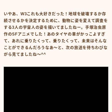
#15107 (タイトルなし)
#19455 (タイトルなし)
ABOUT
いやあ、W3これも大好きだった！地球を破壊するか存
CM
続させるかを決定するために、動物に姿を変えて調査を
CM50-59
CM60-69
する3人の宇宙人の姿を描いてましたねー。手塚治虫原
CM70-79
作のSFアニメでした！あのタイヤの車がかっこよすぎ
CM80-89
て、あれに乗りたくって、乗りたくって、未来はそんな
CMその他
Contact
ことができるんだろうなあ〜と、次の放送を待ちわびな
google
がら見てましたね〜^^
Homepage – Big Slide
Homepage – Big Slide
Homepage – Blog
Homepage – Fashion
Homepage – Full Post Featured
Homepage – Infinite Scroll
Homepage – Loop
Homepage – Magazine
Homepage – Newsmag
Homepage – Newspaper
Homepage – Sport
Homepage – Tech
Homepage – Video