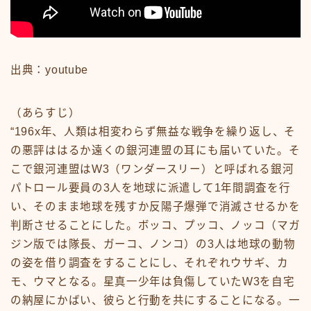
News
sample
test
あの頃のいろいろ
あの頃のいろいろ50-59
出典：youtube
あの頃のいろいろ60-69
あの頃のいろいろ70-79
あの頃のいろいろ80-89
（あらすじ）
あの頃のいろいろその他
“196x年、人類は相変わらず無益な戦争を繰り返し、そ
あの頃のいろいろ整備場所
の悪評ははるか遠くの銀河連盟の耳にも届いていた。そ
あの頃のいろいろ整備場所
こで銀河連盟はW3（ワンダースリー）と呼ばれる銀河
おもちゃ
パトロール要員の3人を地球に派遣して1年間調査を行
おもちゃ50-59
い、そのまま地球を残すか反陽子爆弾で消滅させるかを
おもちゃ60-69
判断させることにした。ボッコ、プッコ、ノッコ（マガ
おもちゃ70-79
ジン版では隊長、ガーコ、ノンコ）の3人は地球の動物
おもちゃ80-89
おもちゃその他
の姿を借り調査をすることにし、それぞれウサギ、カ
アニメ
モ、ウマとなる。星真一少年は負傷していたW3を自宅
アニメ50-59
の納屋にかばい、彼らと行動を共にすることになる。一
アニメ60-69