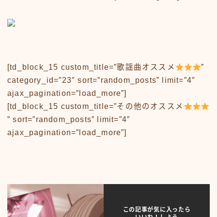
プライバシーポリシー
人気TOP100
人物
人物50-59
人物60-69
人物70-79
[td_block_15 custom_title=”歌謡曲オススメ
”
人物80-89
category_id=”23″ sort=”random_posts” limit=”4″
人物その他
ajax_pagination=”load_more”]
仮ボタンテスト
[td_block_15 custom_title=”その他のオススメ
伝説のアンプ広告
” sort=”random_posts” limit=”4″
出来事
出来事50-59
ajax_pagination=”load_more”]
出来事60-69
出来事70-79
出来事80-89
出来事その他
利用規約／特定商取引法に基づく表記
動画
この記事が気に入ったら
口臭対策製品best-choice