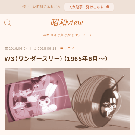
懐かしい昭和のあれこれ
人気記事一覧はこちら
MENU
昭和view
#1653 (タイトルなし)
#2062 (タイトルなし)
昭和の音と美と技とエナジー！
#295 (タイトルなし)
2016.04.04
2018.06.15
アニメ
#607 (タイトルなし)
#1118 (タイトルなし)
W3（ワンダースリー）（1965年6月〜）
#1121 (タイトルなし)
#3067 (タイトルなし)
#3568 (タイトルなし)
#4247 (タイトルなし)
#14723 (タイトルなし)
#14736 (タイトルなし)
#14772 (タイトルなし)
#14775 (タイトルなし)
#14862 (タイトルなし)
#14867 (タイトルなし)