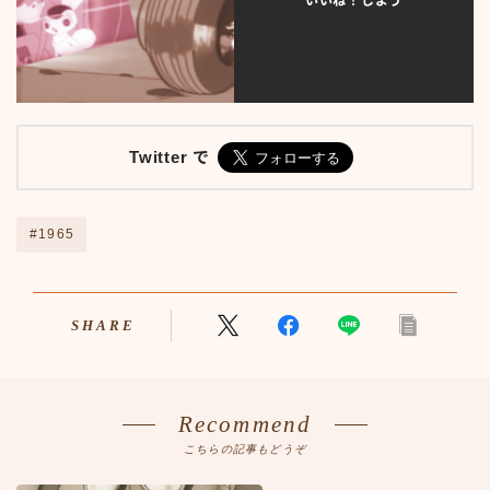
いいね！しよう
外車
外車50-59
外車60-69
外車70-79
外車80-89
外車その他
Twitter で
年代別検索
日本車
日本車50-59
#1965
日本車60-69
日本車70-79
日本車80-89
SHARE
日本車その他
旧車TOP
映画
映画50-59
Recommend
映画60-69
こちらの記事もどうぞ
映画70-79
映画80-89