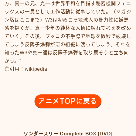
方、真一の兄、光一は世界平和を目指す秘密機関フェニ
アニメ70-79
ックスの一員として工作活動に従事していた。（マガジ
アニメ80-89
ン版はここまで）W3は初めこそ地球人の暴力性に嫌悪
アニメその他
感を抱くが、真一少年の純朴な人柄に触れて考えを改め
サンプルページ
ていく。その後、プッコの不手際で地球を数秒で破壊し
テレビ番組
テレビ番組50-59
てしまう反陽子爆弾が悪の組織に渡ってしまう。それを
テレビ番組60-69
知ったW3や真一達は反陽子爆弾を取り戻そうと立ち向
テレビ番組70-79
かう。”
テレビ番組80-89
◎引用：wikipedia
デモプリセット記事 #1
バイク
バイク50-59
バイク60-69
バイク70-79
バイク80-89
バイクその他
バーチャル【昭和レトロ博物館】
プライバシーポリシー
ワンダースリー Complete BOX [DVD]