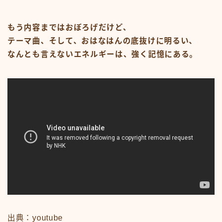
#15107 (タイトルなし)
#19455 (タイトルなし)
ABOUT
もう内容まではおぼろげだけど、
CM
テーマ曲、そして、おはなはんの底抜けに明るい、
CM50-59
CM60-69
なんとも言えないエネルギーは、強く記憶にある。
CM70-79
CM80-89
CMその他
Contact
google
Homepage – Big Slide
Homepage – Big Slide
Homepage – Blog
Homepage – Fashion
Homepage – Full Post Featured
Homepage – Infinite Scroll
Homepage – Loop
Homepage – Magazine
Homepage – Newsmag
Homepage – Newspaper
Homepage – Sport
Homepage – Tech
Homepage – Video
出典：youtube