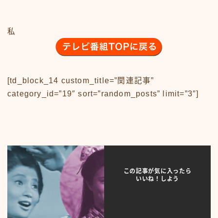
アニメ70-79
アニメ80-89
私
アニメその他
サンプルページ
テレビ番組
テレビ番組50-59
[td_block_14 custom_title=”関連記事”
テレビ番組60-69
テレビ番組70-79
category_id=”19″ sort=”random_posts” limit=”3″]
テレビ番組80-89
デモプリセット記事 #1
バイク
バイク50-59
バイク60-69
バイク70-79
この記事が気に入ったら
バイク80-89
いいね！しよう
バイクその他
バーチャル【昭和レトロ博物館】
プライバシーポリシー