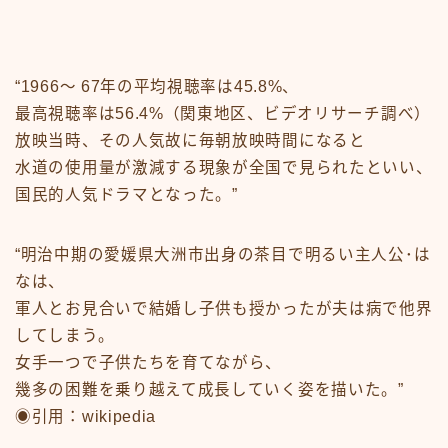
News
sample
test
あの頃のいろいろ
“1966〜 67年の平均視聴率は45.8%、
あの頃のいろいろ50-59
あの頃のいろいろ60-69
最高視聴率は56.4%（関東地区、ビデオリサーチ調べ）
あの頃のいろいろ70-79
放映当時、その人気故に毎朝放映時間になると
あの頃のいろいろ80-89
水道の使用量が激減する現象が全国で見られたといい、
あの頃のいろいろその他
国民的人気ドラマとなった。”
あの頃のいろいろ整備場所
あの頃のいろいろ整備場所
“明治中期の愛媛県大洲市出身の茶目で明るい主人公･は
おもちゃ
おもちゃ50-59
なは、
おもちゃ60-69
軍人とお見合いで結婚し子供も授かったが夫は病で他界
おもちゃ70-79
してしまう。
おもちゃ80-89
女手一つで子供たちを育てながら、
おもちゃその他
幾多の困難を乗り越えて成長していく姿を描いた。”
アニメ
◉引用：wikipedia
アニメ50-59
アニメ60-69