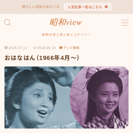
懐かしい昭和のあれこれ
人気記事一覧はこちら
MENU
昭和view
#1653 (タイトルなし)
#2062 (タイトルなし)
昭和の音と美と技とエナジー！
#295 (タイトルなし)
2016.07.11
2018.06.14
テレビ番組
#607 (タイトルなし)
#1118 (タイトルなし)
おはなはん（1966年4月〜）
#1121 (タイトルなし)
#3067 (タイトルなし)
#3568 (タイトルなし)
#4247 (タイトルなし)
#14723 (タイトルなし)
#14736 (タイトルなし)
#14772 (タイトルなし)
#14775 (タイトルなし)
#14862 (タイトルなし)
#14867 (タイトルなし)