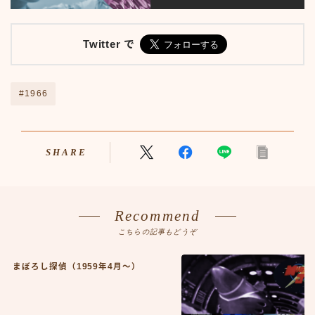
プライバシーポリシー
人気TOP100
人物
Twitter で
人物50-59
人物60-69
人物70-79
#1966
人物80-89
人物その他
仮ボタンテスト
SHARE
伝説のアンプ広告
出来事
出来事50-59
出来事60-69
Recommend
出来事70-79
こちらの記事もどうぞ
出来事80-89
出来事その他
まぼろし探偵（1959年4月〜）
利用規約／特定商取引法に基づく表記
動画
口臭対策製品best-choice