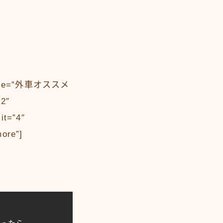
_title=”外車オススメ
02″
it=”4″
more”]