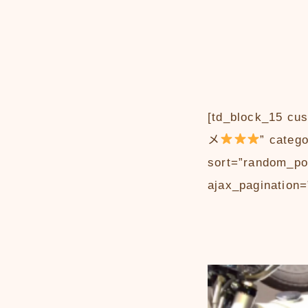
[td_block_15 
メ
” categ
sort=”random_pos
ajax_pagination=