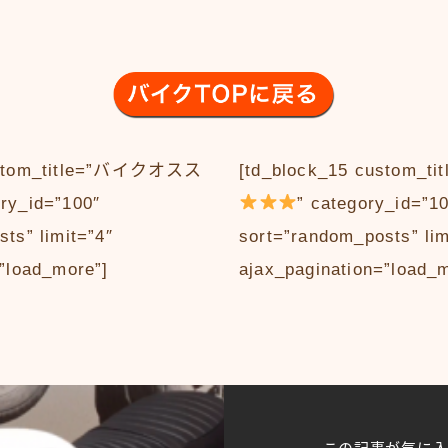
custom_title=”バイクオスス
[td_block_15 custom
ory_id=”100″
” category_id=”1
ts” limit=”4″
sort=”random_posts” lim
”load_more”]
ajax_pagination=”load_