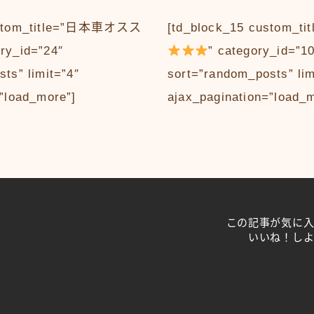
custom_title=”日本車オスス
[td_block_15 custom
ory_id=”24″
” category_id=”1
ts” limit=”4″
sort=”random_posts” lim
”load_more”]
ajax_pagination=”load_
この記事が気に
いいね！し