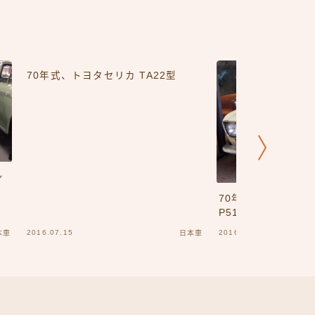
70年式、トヨタセリカ TA22型
ン
70年式 日産 ブルーバ
P510
2016.07.15
2016.07.08
本車
日本車