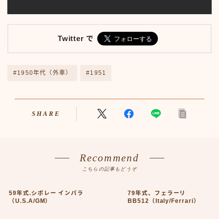
アニメ70-79
アニメ80-89
アニメその他
Twitter で
サンプルページ
テレビ番組
テレビ番組50-59
#1950年代（外車）
#1951
テレビ番組60-69
テレビ番組70-79
テレビ番組80-89
SHARE
デモプリセット記事 #1
バイク
バイク50-59
バイク60-69
Recommend
バイク70-79
こちらの記事もどうぞ
バイク80-89
バイクその他
59年式.シボレー インパラ
79年式、フェラーリ
バーチャル【昭和レトロ博物館】
（U.S.A/GM）
BB512（Italy/Ferrari）
プライバシーポリシー