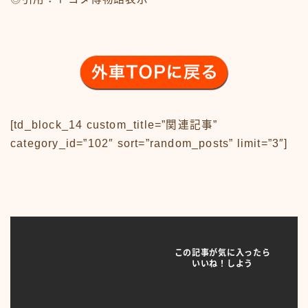
News
sample
test
あの頃のいろいろ
あの頃のいろいろ50-59
あの頃のいろいろ60-69
あの頃のいろいろ70-79
あの頃のいろいろ80-89
[td_block_14 custom_title=”関連記事”
あの頃のいろいろその他
あの頃のいろいろ整備場所
category_id=”102″ sort=”random_posts” limit=”3″]
あの頃のいろいろ整備場所
おもちゃ
おもちゃ50-59
おもちゃ60-69
おもちゃ70-79
おもちゃ80-89
この記事が気に入ったら
おもちゃその他
いいね！しよう
アニメ
アニメ50-59
アニメ60-69