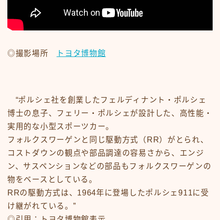
#15107 (タイトルなし)
#19455 (タイトルなし)
ABOUT
CM
CM50-59
CM60-69
◎撮影場所
トヨタ博物館
CM70-79
CM80-89
CMその他
Contact
google
“ポルシェ社を創業したフェルディナント・ポルシェ
Homepage – Big Slide
博士の息子、フェリー・ポルシェが設計した、高性能・
Homepage – Big Slide
Homepage – Blog
実用的な小型スポーツカー。
Homepage – Fashion
フォルクスワーゲンと同じ駆動方式（RR）がとられ、
Homepage – Full Post Featured
Homepage – Infinite Scroll
コストダウンの観点や部品調達の容易さから、エンジ
Homepage – Loop
ン、サスペンションなどの部品もフォルクスワーゲンの
Homepage – Magazine
Homepage – Newsmag
物をベースとしている。
Homepage – Newspaper
RRの駆動方式は、1964年に登場したポルシェ911に受
Homepage – Sport
Homepage – Tech
け継がれている。”
Homepage – Video
◎引用：トヨタ博物館表示