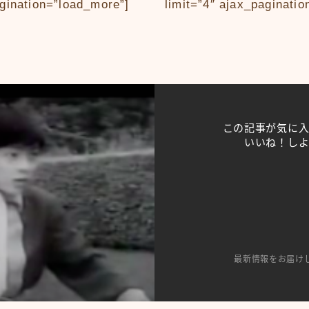
agination=”load_more”]
limit=”4″ ajax_paginati
この記事が気に
いいね！し
最新情報をお届け