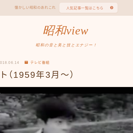
懐かしい昭和のあれこれ
人気記事一覧はこちら
昭和view
昭和の音と美と技とエナジー！
018.06.14
テレビ番組
ト（1959年3月〜）