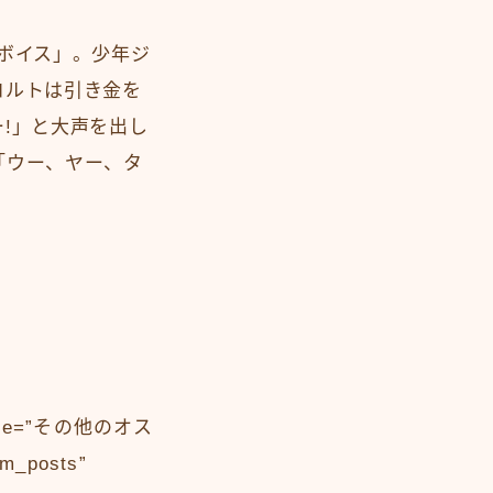
ボイス」。少年ジ
コルトは引き金を
!」と大声を出し
「ウー、ヤー、タ
_title=”その他のオス
om_posts”