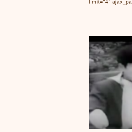
limit=”4″ ajax_p