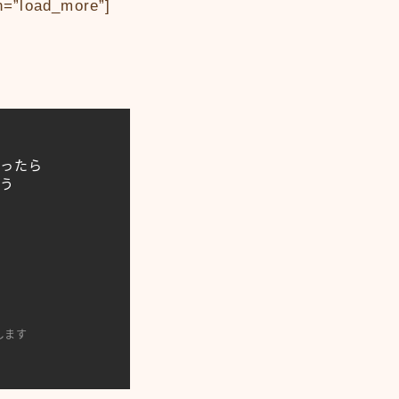
on=”load_more”]
入ったら
よう
します