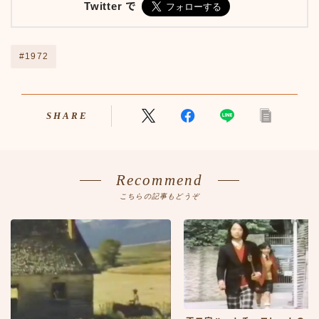
Twitter で
アニメ70-79
アニメ80-89
アニメその他
#1972
サンプルページ
テレビ番組
テレビ番組50-59
SHARE
テレビ番組60-69
テレビ番組70-79
テレビ番組80-89
デモプリセット記事 #1
Recommend
バイク
こちらの記事もどうぞ
バイク50-59
バイク60-69
バイク70-79
バイク80-89
バイクその他
バーチャル【昭和レトロ博物館】
プライバシーポリシー