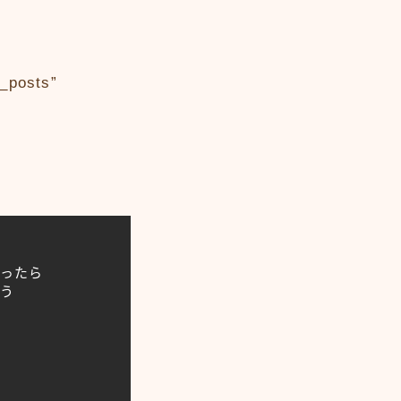
_posts”
入ったら
よう