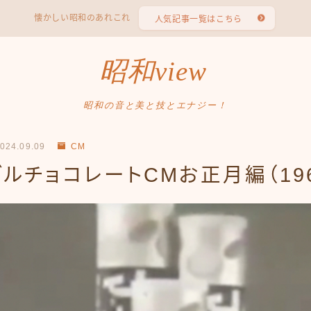
懐かしい昭和のあれこれ
人気記事一覧はこちら
昭和view
昭和の音と美と技とエナジー！
024.09.09
CM
ルチョコレートCMお正月編（196