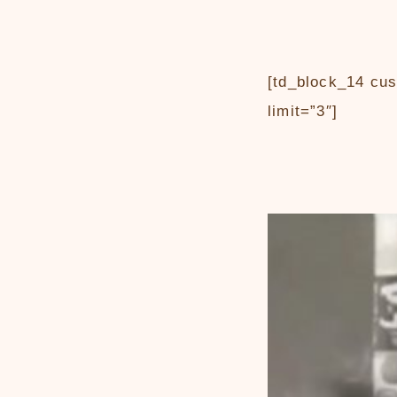
[td_block_14 cu
limit=”3″]