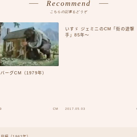
Recommend
こちらの記事もどうぞ
いすゞ ジェミニのCM「街の遊撃
手」85年〜
バーグCM（1979年）
9
CM
2017.05.03
月編（1962年）