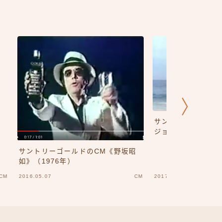
サントリー生 CM
ジョージ)1987年
サントリーゴールドのCM《野坂昭
如》（1976年）
CM
2016.05.07
CM
2017.02.13