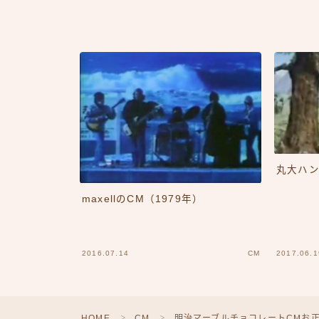
丸大ハン
maxellのCM（1979年）
2016.07.14
CM
2017.06.1
HOME
CM
明治マーブルチョコレートCMお正
＞
＞