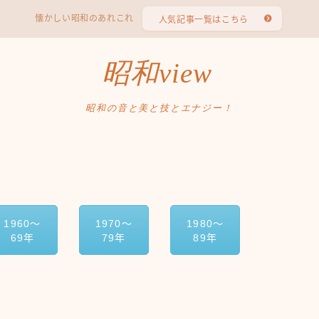
懐かしい昭和のあれこれ
人気記事一覧はこちら
昭和view
昭和の音と美と技とエナジー！
1960〜
1970〜
1980〜
69年
79年
89年