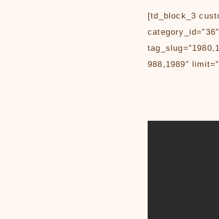
[td_block_3 cu
category_id=”36
tag_slug=”1980,
988,1989″ limit=