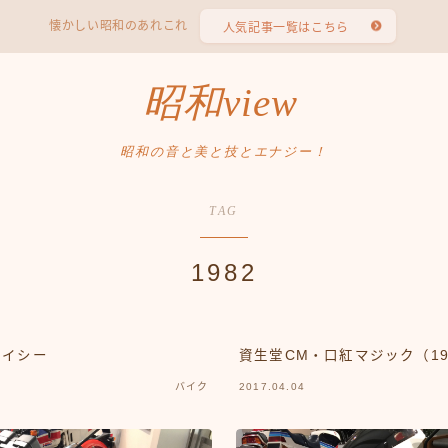
懐かしい昭和のあれこれ
人気記事一覧はこちら
昭和view
昭和の音と美と技とエナジー！
TAG
1982
ペイシー
資生堂CM・口紅マジック（1
バイク
2017.04.04