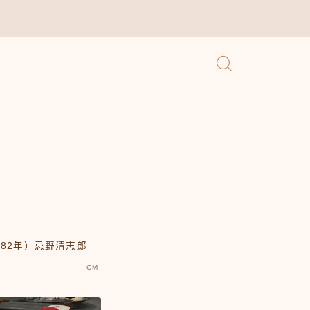
982年）忌野清志郎
CM