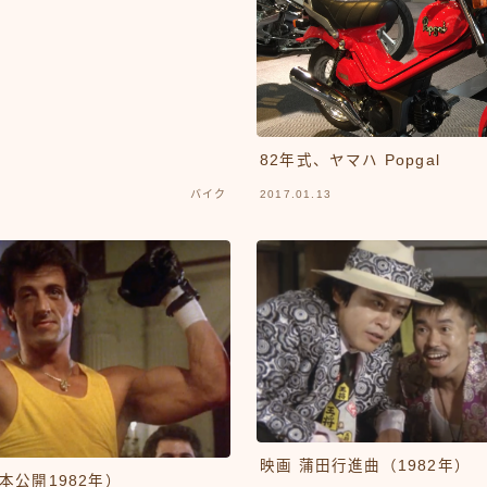
82年式、ヤマハ Popgal
バイク
2017.01.13
映画 蒲田行進曲（1982年）
本公開1982年）